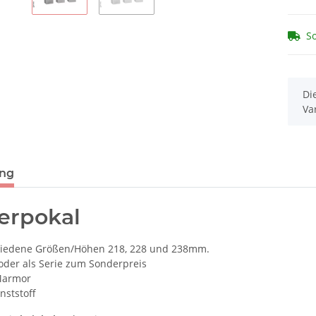
So
x
Di
Va
ung
erpokal
hiedene Größen/Höhen 218, 228 und 238mm.
oder als Serie zum Sonderpreis
Marmor
nststoff