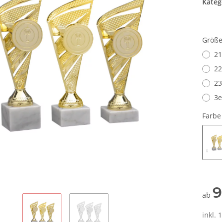
Kateg
Größ
2
2
2
3e
Farb
9
ab
inkl. 