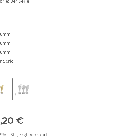
orie:
3er Serie
e
18mm
28mm
38mm
r Serie
e
Gold
Silber
,20 €
19% USt. , zzgl.
Versand