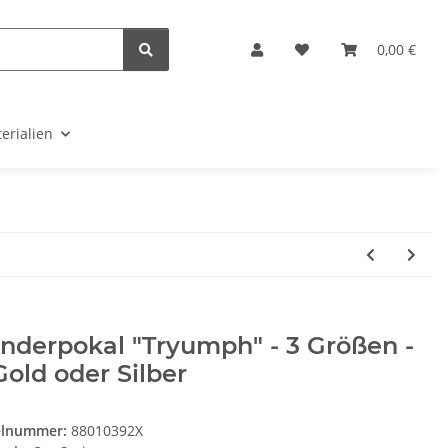
0,00 €
erialien
nderpokal "Tryumph" - 3 Größen -
Gold oder Silber
elnummer:
88010392X