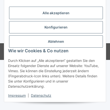
Informationen
Alle akzeptieren
Gesetzliche Informationen
Konfigurieren
* Alle Preise inkl. gesetzlicher USt., zzgl.
Versand
Ablehnen
Besucherzähler: 56628
Wie wir Cookies & Co nutzen
Powered by
JTL-Shop
Durch Klicken auf „Alle akzeptieren“ gestatten Sie den
Einsatz folgender Dienste auf unserer Website: YouTube,
Vimeo. Sie können die Einstellung jederzeit ändern
(Fingerabdruck-Icon links unten). Weitere Details finden
Sie unter
Konfigurieren
und in unserer
Datenschutzerklärung
.
Impressum
|
Datenschutz