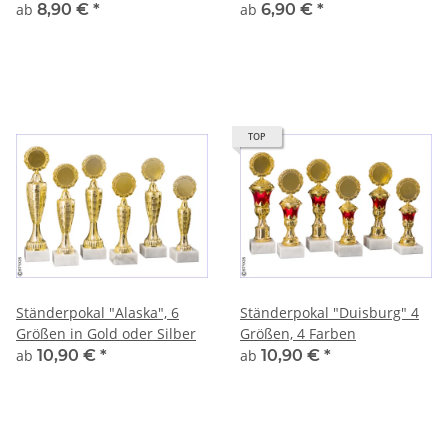
ab
8,90 €
*
ab
6,90 €
*
TOP
Ständerpokal "Alaska", 6
Ständerpokal "Duisburg" 4
Größen in Gold oder Silber
Größen, 4 Farben
ab
10,90 €
*
ab
10,90 €
*